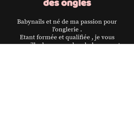
des ongles
Babynails et né de ma passion pour
l'onglerie .
Etant formée et qualifiée , je vous
accueille dans un cadre chaleureux et
professionnel.
Je crois que chaque client(e) mérite une
attention personnalisée et des services de
haute qualité.