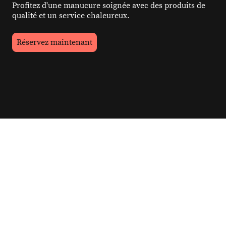
Profitez d'une manucure soignée avec des produits de
qualité et un service chaleureux.
Réservez maintenant
Votre salon de beauté
pour les ongles
Une professionnelle passionnée à votre écoute pour
une réalisation à votre image , le tout dans le confort
etl la bienveillance .